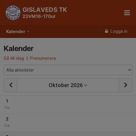
GISLAVEDS TK
23VM16-17Gul
Logga in
Kalender
Kalender
Gå till idag
|
Prenumerera
Oktober 2026
1
Tor
2
Fre