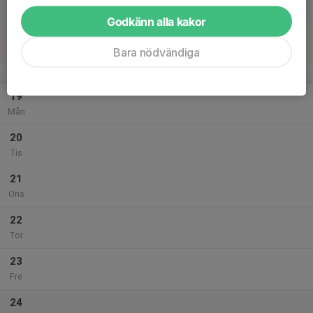
Lör
Godkänn alla kakor
18
Sön
Bara nödvändiga
v.43
19
Mån
20
Tis
21
Ons
22
Tor
23
Fre
24