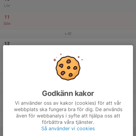
Lör
11
Sön
v.42
12
Mån
13
Tis
14
Ons
Godkänn kakor
15
Vi använder oss av kakor (cookies) för att vår
Tor
webbplats ska fungera bra för dig. De används
även för webbanalys i syfte att hjälpa oss att
16
förbättra våra tjänster.
Fre
Så använder vi cookies
17