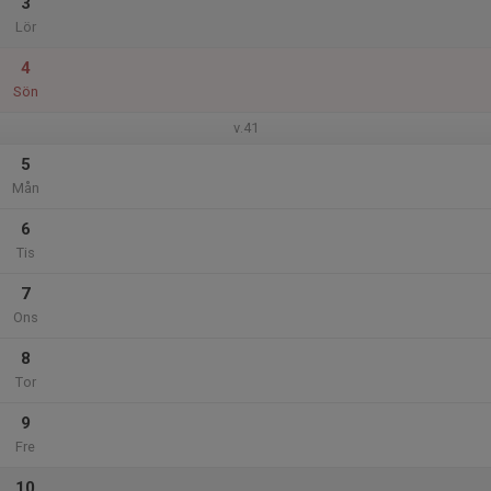
3
Lör
4
Sön
v.41
5
Mån
6
Tis
7
Ons
8
Tor
9
Fre
10