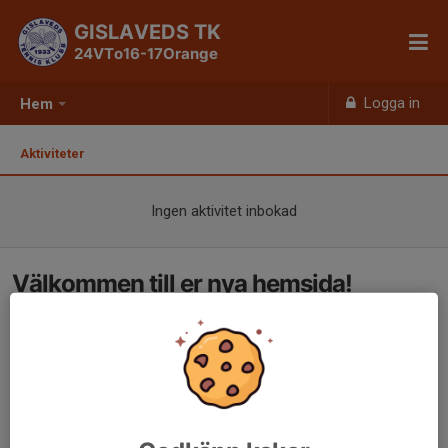
GISLAVEDS TK
24VTo16-17Orange
Logga in
Hem
Aktiviteter
Ingen aktivitet inbokad
Välkommen till er nya hemsida!