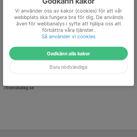
Godkänn kakor
Vi använder oss av kakor (cookies) för att vår
webbplats ska fungera bra för dig. De används
även för webbanalys i syfte att hjälpa oss att
förbättra våra tjänster.
Så använder vi cookies
Godkänn alla kakor
Här hamnar automatiskt de senaste nyheterna på hemsidan. För
Bara nödvändiga
att kunna börja administrera hemsidan loggar du in högst upp till
höger.
/Svenskalag.se