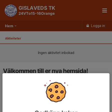
GISLAVEDS TK
24VTo15-16Orange
Logga in
Hem
Aktiviteter
Ingen aktivitet inbokad
Välkommen till er nya hemsida!