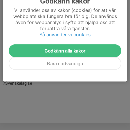
Godkänn kakor
Vi använder oss av kakor (cookies) för att vår
webbplats ska fungera bra för dig. De används
även för webbanalys i syfte att hjälpa oss att
förbättra våra tjänster.
Så använder vi cookies
Godkänn alla kakor
Här hamnar automatiskt de senaste nyheterna på hemsidan. För
Bara nödvändiga
att kunna börja administrera hemsidan loggar du in högst upp till
höger.
/Svenskalag.se