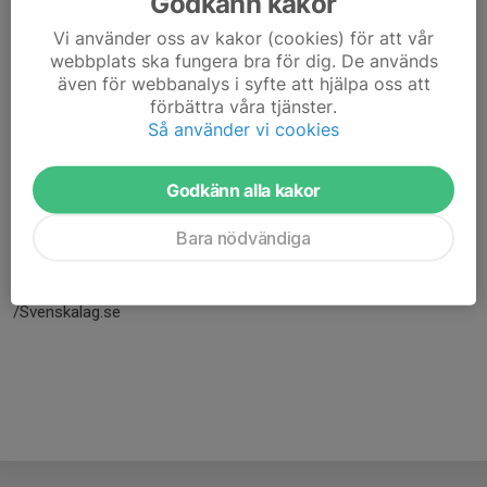
Godkänn kakor
Vi använder oss av kakor (cookies) för att vår
webbplats ska fungera bra för dig. De används
även för webbanalys i syfte att hjälpa oss att
förbättra våra tjänster.
Så använder vi cookies
Godkänn alla kakor
Här hamnar automatiskt de senaste nyheterna på hemsidan. För
Bara nödvändiga
att kunna börja administrera hemsidan loggar du in högst upp till
höger.
/Svenskalag.se