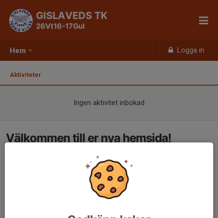
GISLAVEDS TK
26Vt16-17Gul
Logga in
Hem
Aktiviteter
Ingen aktivitet inbokad
Välkommen till er nya hemsida!