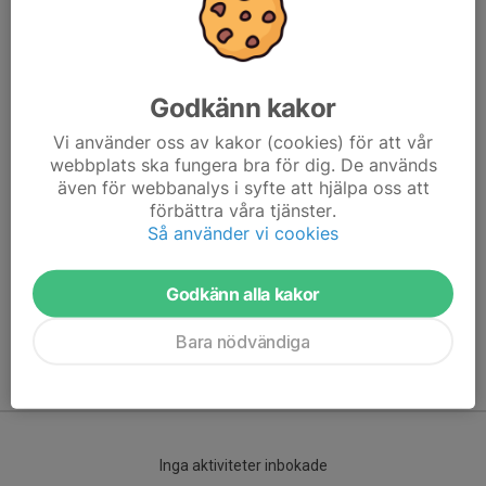
Godkänn kakor
Vi använder oss av kakor (cookies) för att vår
webbplats ska fungera bra för dig. De används
även för webbanalys i syfte att hjälpa oss att
förbättra våra tjänster.
Här hamnar automatiskt de senaste nyheterna på hemsidan. För
Så använder vi cookies
att kunna börja administrera hemsidan loggar du in högst upp till
höger.
Godkänn alla kakor
/Svenskalag.se
Bara nödvändiga
Kommande aktiviteter
Inga aktiviteter inbokade