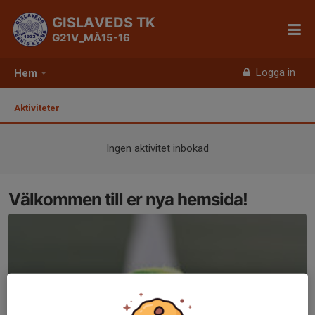
GISLAVEDS TK
G21V_MÅ15-16
Logga in
Hem
Aktiviteter
Ingen aktivitet inbokad
Välkommen till er nya hemsida!