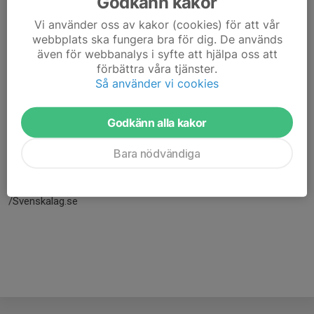
Godkänn kakor
Vi använder oss av kakor (cookies) för att vår
webbplats ska fungera bra för dig. De används
även för webbanalys i syfte att hjälpa oss att
förbättra våra tjänster.
Så använder vi cookies
Godkänn alla kakor
Här hamnar automatiskt de senaste nyheterna på hemsidan. För
Bara nödvändiga
att kunna börja administrera hemsidan loggar du in högst upp till
höger.
/Svenskalag.se