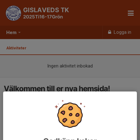
GISLAVEDS TK
2025Ti16-17Grön
Logga in
Hem
Aktiviteter
Ingen aktivitet inbokad
Välkommen till er nya hemsida!