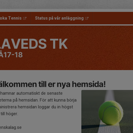
oka Tennis
Status på vår anläggning
LAVEDS TK
17-18
lkommen till er nya hemsida!
 hamnar automatiskt de senaste
eterna på hemsidan. För att kunna börja
inistrera hemsidan loggar du in högst
till höger.
enskalag.se