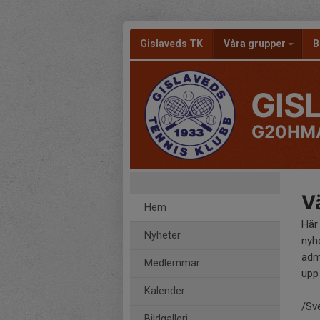
Gislaveds TK
Våra grupper
B
GIS
G20HMÅ
Vä
Hem
Här
Nyheter
nyh
adm
Medlemmar
upp 
Kalender
/Sv
Bildgalleri