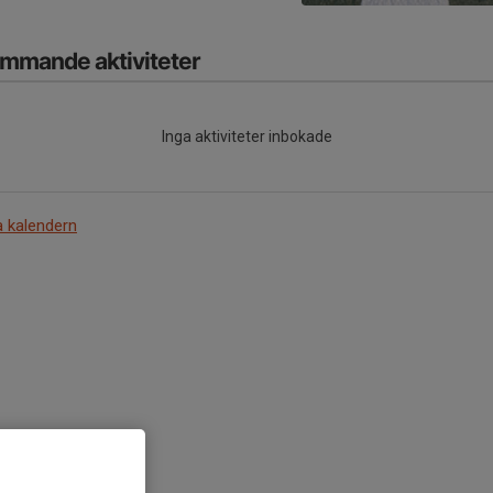
mmande aktiviteter
Inga aktiviteter inbokade
a kalendern