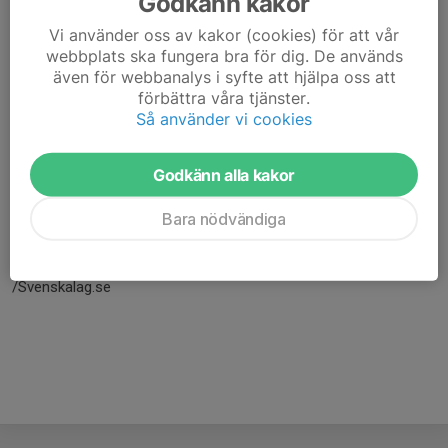
Godkänn kakor
Vi använder oss av kakor (cookies) för att vår
webbplats ska fungera bra för dig. De används
även för webbanalys i syfte att hjälpa oss att
förbättra våra tjänster.
Så använder vi cookies
Godkänn alla kakor
Här hamnar automatiskt de senaste nyheterna på hemsidan. För
Bara nödvändiga
att kunna börja administrera hemsidan loggar du in högst upp till
höger.
/Svenskalag.se