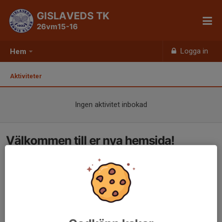
GISLAVEDS TK
26vm15-16
Logga in
Hem
Aktiviteter
Ingen aktivitet inbokad
Välkommen till er nya hemsida!