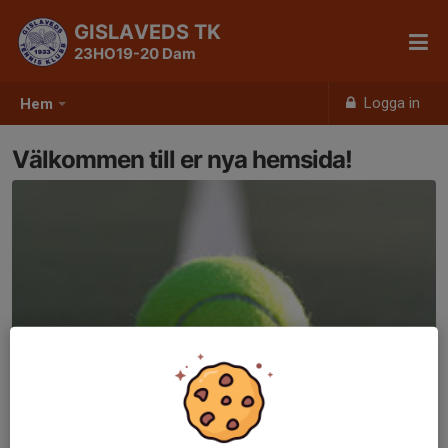
GISLAVEDS TK
23HO19-20 Dam
Logga in
Hem
Välkommen till er nya hemsida!