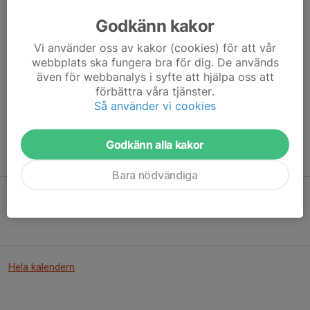
Godkänn kakor
Vi använder oss av kakor (cookies) för att vår
Här hamnar automatiskt de senaste nyheterna på hemsidan. För
webbplats ska fungera bra för dig. De används
att kunna börja administrera hemsidan loggar du in högst upp till
även för webbanalys i syfte att hjälpa oss att
höger.
förbättra våra tjänster.
Så använder vi cookies
/Svenskalag.se
Godkänn alla kakor
Kommande aktiviteter
Bara nödvändiga
Inga aktiviteter inbokade
Hela kalendern