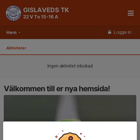
GISLAVEDS TK
22 V To 15-16 A
Logga in
Hem
Aktiviteter
Ingen aktivitet inbokad
Välkommen till er nya hemsida!