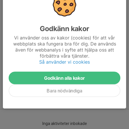
Godkänn kakor
Vi använder oss av kakor (cookies) för att vår
webbplats ska fungera bra för dig. De används
även för webbanalys i syfte att hjälpa oss att
förbättra våra tjänster.
Här hamnar automatiskt de senaste nyheterna på hemsidan. För
Så använder vi cookies
att kunna börja administrera hemsidan loggar du in högst upp till
höger.
Godkänn alla kakor
/Svenskalag.se
Bara nödvändiga
Kommande aktiviteter
Inga aktiviteter inbokade