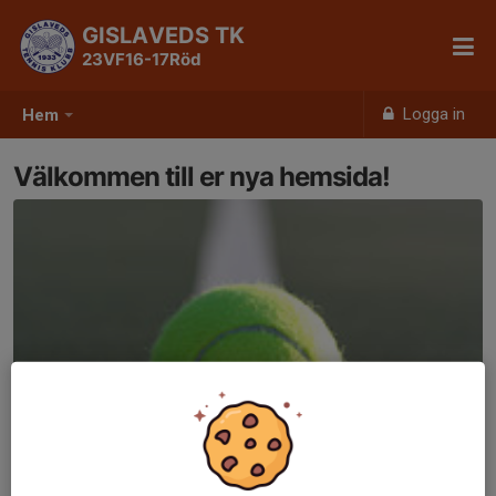
GISLAVEDS TK
23VF16-17Röd
Logga in
Hem
Välkommen till er nya hemsida!