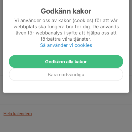
Godkänn kakor
Vi använder oss av kakor (cookies) för att vår
Här hamnar automatiskt de senaste nyheterna på hemsidan. För
webbplats ska fungera bra för dig. De används
att kunna börja administrera hemsidan loggar du in högst upp till
även för webbanalys i syfte att hjälpa oss att
höger.
förbättra våra tjänster.
Så använder vi cookies
/Svenskalag.se
Godkänn alla kakor
Kommande aktiviteter
Bara nödvändiga
Inga aktiviteter inbokade
Hela kalendern