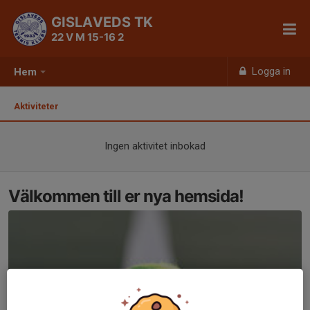
GISLAVEDS TK
22 V M 15-16 2
Logga in
Hem
Aktiviteter
Ingen aktivitet inbokad
Välkommen till er nya hemsida!