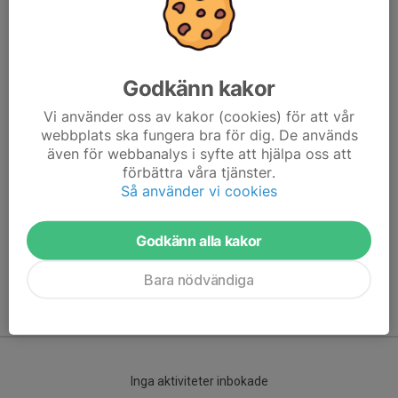
Godkänn kakor
Vi använder oss av kakor (cookies) för att vår
webbplats ska fungera bra för dig. De används
även för webbanalys i syfte att hjälpa oss att
förbättra våra tjänster.
Här hamnar automatiskt de senaste nyheterna på hemsidan. För
Så använder vi cookies
att kunna börja administrera hemsidan loggar du in högst upp till
höger.
Godkänn alla kakor
/Svenskalag.se
Bara nödvändiga
Kommande aktiviteter
Inga aktiviteter inbokade