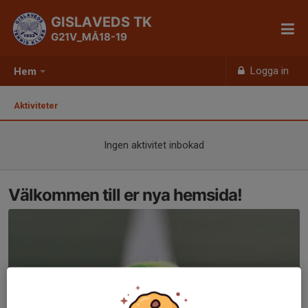
GISLAVEDS TK
G21V_MÅ18-19
Logga in
Hem
Aktiviteter
Ingen aktivitet inbokad
Välkommen till er nya hemsida!