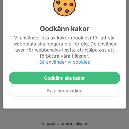
Godkänn kakor
Vi använder oss av kakor (cookies) för att vår
webbplats ska fungera bra för dig. De används
även för webbanalys i syfte att hjälpa oss att
förbättra våra tjänster.
Här hamnar automatiskt de senaste nyheterna på hemsidan. För
Så använder vi cookies
att kunna börja administrera hemsidan loggar du in högst upp till
höger.
Godkänn alla kakor
/Svenskalag.se
Bara nödvändiga
Kommande aktiviteter
Inga aktiviteter inbokade