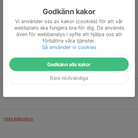
Godkänn kakor
Vi använder oss av kakor (cookies) för att vår
Här hamnar automatiskt de senaste nyheterna på hemsidan. För
webbplats ska fungera bra för dig. De används
att kunna börja administrera hemsidan loggar du in högst upp till
även för webbanalys i syfte att hjälpa oss att
höger.
förbättra våra tjänster.
Så använder vi cookies
/Svenskalag.se
Godkänn alla kakor
Kommande aktiviteter
Bara nödvändiga
Inga aktiviteter inbokade
Hela kalendern