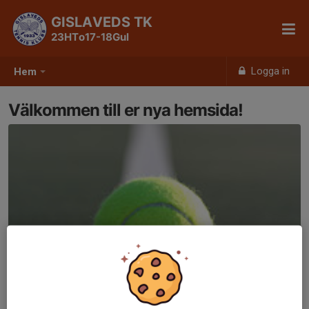
GISLAVEDS TK
23HTo17-18Gul
Logga in
Hem
Välkommen till er nya hemsida!