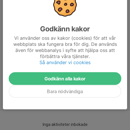
Godkänn kakor
Vi använder oss av kakor (cookies) för att vår
webbplats ska fungera bra för dig. De används
även för webbanalys i syfte att hjälpa oss att
förbättra våra tjänster.
Här hamnar automatiskt de senaste nyheterna på hemsidan. För
Så använder vi cookies
att kunna börja administrera hemsidan loggar du in högst upp till
höger.
Godkänn alla kakor
/Svenskalag.se
Bara nödvändiga
Kommande aktiviteter
Inga aktiviteter inbokade