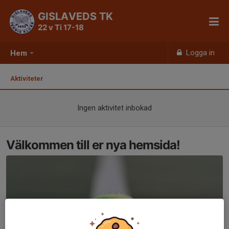
GISLAVEDS TK
22 v Ti 17-18
Logga in
Hem
Aktiviteter
Ingen aktivitet inbokad
Välkommen till er nya hemsida!