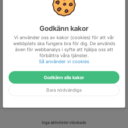
Godkänn kakor
Vi använder oss av kakor (cookies) för att vår
webbplats ska fungera bra för dig. De används
även för webbanalys i syfte att hjälpa oss att
förbättra våra tjänster.
Här hamnar automatiskt de senaste nyheterna på hemsidan. För
Så använder vi cookies
att kunna börja administrera hemsidan loggar du in högst upp till
höger.
Godkänn alla kakor
/Svenskalag.se
Bara nödvändiga
Kommande aktiviteter
Inga aktiviteter inbokade