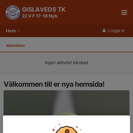
GISLAVEDS TK
22 V F 17-18 Nyb
Logga in
Hem
Aktiviteter
Ingen aktivitet inbokad
Välkommen till er nya hemsida!