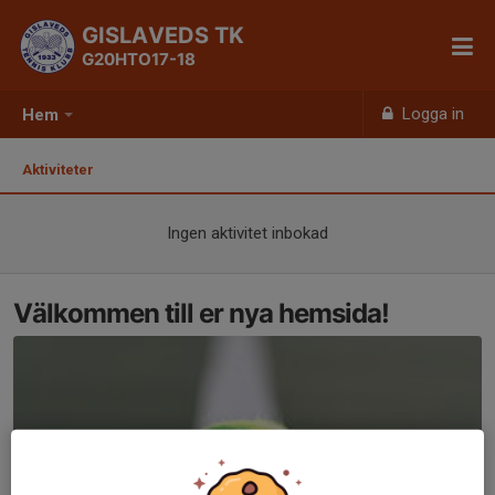
GISLAVEDS TK
G20HTO17-18
Logga in
Hem
Aktiviteter
Ingen aktivitet inbokad
Välkommen till er nya hemsida!