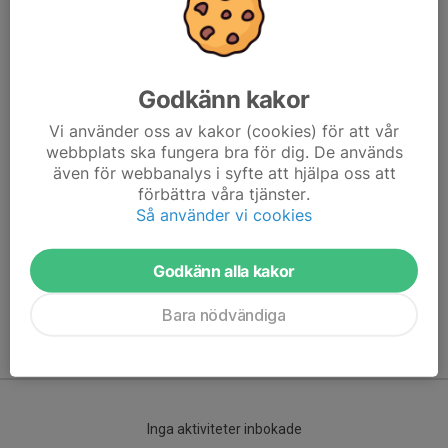
Godkänn kakor
Vi använder oss av kakor (cookies) för att vår
webbplats ska fungera bra för dig. De används
även för webbanalys i syfte att hjälpa oss att
förbättra våra tjänster.
Här hamnar automatiskt de senaste nyheterna på hemsidan. För
Så använder vi cookies
att kunna börja administrera hemsidan loggar du in högst upp till
höger.
Godkänn alla kakor
/Svenskalag.se
Bara nödvändiga
Kommande aktiviteter
Inga aktiviteter inbokade