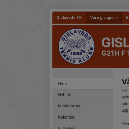
Gislaveds TK
Våra grupper
B
GIS
G21H F 
Vä
Hem
Här
Nyheter
nyh
adm
Medlemmar
upp 
Kalender
/Sv
Bildgalleri