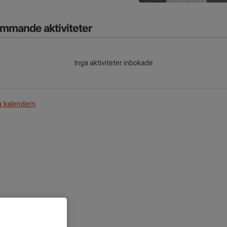
mmande aktiviteter
Inga aktiviteter inbokade
a kalendern