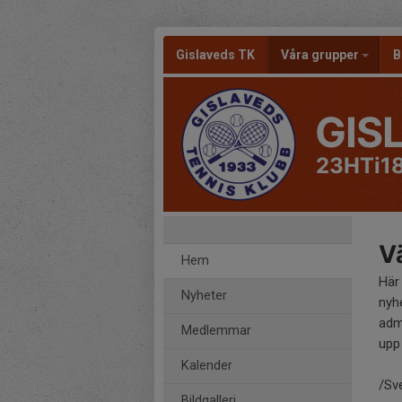
Gislaveds TK
Våra grupper
B
GIS
23HTi1
Vä
Hem
Här
Nyheter
nyh
adm
Medlemmar
upp 
Kalender
/Sv
Bildgalleri