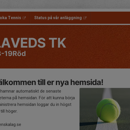
oka Tennis
Status på vår anläggning
LAVEDS TK
8-19Röd
lkommen till er nya hemsida!
 hamnar automatiskt de senaste
eterna på hemsidan. För att kunna börja
inistrera hemsidan loggar du in högst
till höger.
enskalag.se