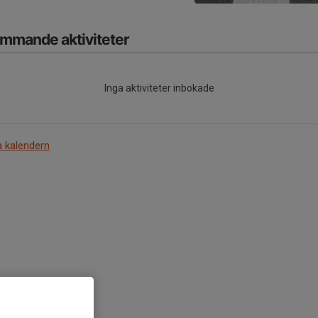
mmande aktiviteter
Inga aktiviteter inbokade
a kalendern