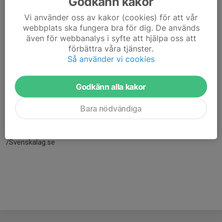
Godkänn kakor
Vi använder oss av kakor (cookies) för att vår
webbplats ska fungera bra för dig. De används
även för webbanalys i syfte att hjälpa oss att
förbättra våra tjänster.
Så använder vi cookies
Godkänn alla kakor
Här hamnar automatiskt de senaste nyheterna på hemsidan. För
Bara nödvändiga
att kunna börja administrera hemsidan loggar du in högst upp till
höger.
/Svenskalag.se