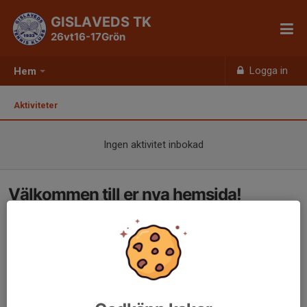
GISLAVEDS TK
26vt16-17Grön
Logga in
Hem
Aktiviteter
Ingen aktivitet inbokad
Välkommen till er nya hemsida!