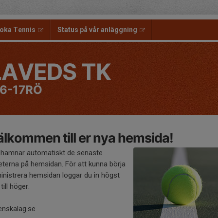
oka Tennis
Status på vår anläggning
LAVEDS TK
6-17RÖ
lkommen till er nya hemsida!
 hamnar automatiskt de senaste
eterna på hemsidan. För att kunna börja
inistrera hemsidan loggar du in högst
till höger.
enskalag.se