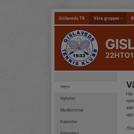
Gislaveds TK
Våra grupper
B
GIS
22HTO1
Vä
Hem
Här
Nyheter
nyh
adm
Medlemmar
upp 
Kalender
/Sv
Bildgalleri