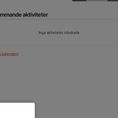
mmande aktiviteter
Inga aktiviteter inbokade
a kalendern