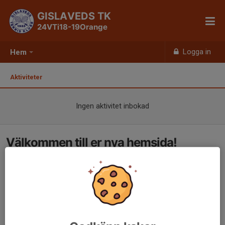
GISLAVEDS TK
24VTi18-19Orange
Logga in
Hem
Aktiviteter
Ingen aktivitet inbokad
Välkommen till er nya hemsida!