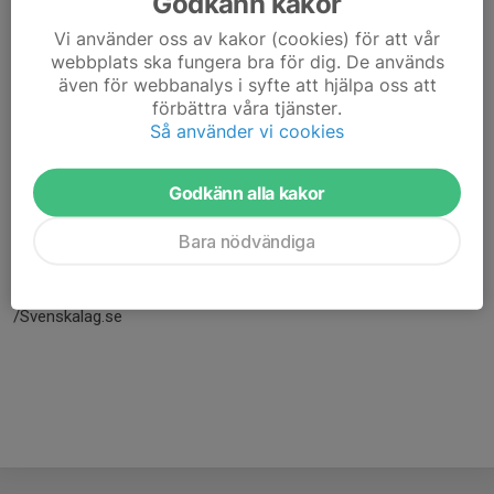
Godkänn kakor
Vi använder oss av kakor (cookies) för att vår
webbplats ska fungera bra för dig. De används
även för webbanalys i syfte att hjälpa oss att
förbättra våra tjänster.
Så använder vi cookies
Godkänn alla kakor
Här hamnar automatiskt de senaste nyheterna på hemsidan. För
Bara nödvändiga
att kunna börja administrera hemsidan loggar du in högst upp till
höger.
/Svenskalag.se