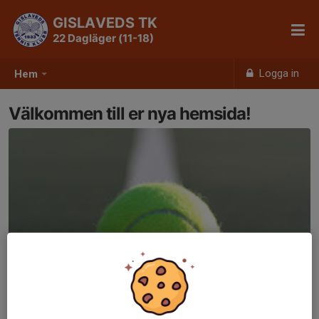
GISLAVEDS TK
22 Dagläger (11-18)
Logga in
Hem
Välkommen till er nya hemsida!