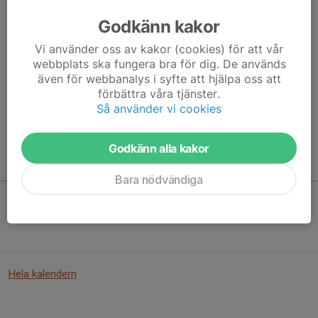
Godkänn kakor
Vi använder oss av kakor (cookies) för att vår
Här hamnar automatiskt de senaste nyheterna på hemsidan. För
webbplats ska fungera bra för dig. De används
att kunna börja administrera hemsidan loggar du in högst upp till
även för webbanalys i syfte att hjälpa oss att
höger.
förbättra våra tjänster.
Så använder vi cookies
/Svenskalag.se
Godkänn alla kakor
Kommande aktiviteter
Bara nödvändiga
Inga aktiviteter inbokade
Hela kalendern