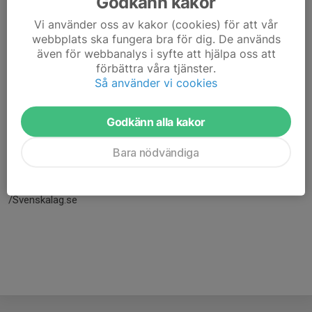
Godkänn kakor
Vi använder oss av kakor (cookies) för att vår
webbplats ska fungera bra för dig. De används
även för webbanalys i syfte att hjälpa oss att
förbättra våra tjänster.
Så använder vi cookies
Godkänn alla kakor
Här hamnar automatiskt de senaste nyheterna på hemsidan. För
Bara nödvändiga
att kunna börja administrera hemsidan loggar du in högst upp till
höger.
/Svenskalag.se