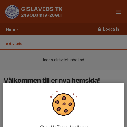
GISLAVEDS TK
24VODam19-20Gul
Logga in
Hem
Aktiviteter
Ingen aktivitet inbokad
Välkommen till er nya hemsida!