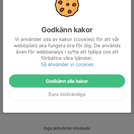
Godkänn kakor
Vi använder oss av kakor (cookies) för att vår
webbplats ska fungera bra för dig. De används
även för webbanalys i syfte att hjälpa oss att
förbättra våra tjänster.
Här hamnar automatiskt de senaste nyheterna på hemsidan. För
Så använder vi cookies
att kunna börja administrera hemsidan loggar du in högst upp till
höger.
Godkänn alla kakor
/Svenskalag.se
Bara nödvändiga
Kommande aktiviteter
Inga aktiviteter inbokade