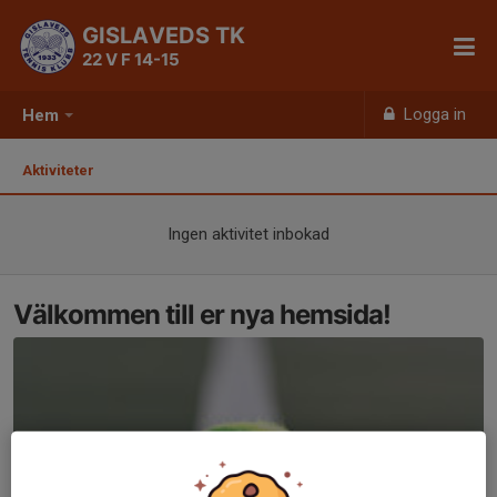
GISLAVEDS TK
22 V F 14-15
Logga in
Hem
Aktiviteter
Ingen aktivitet inbokad
Välkommen till er nya hemsida!