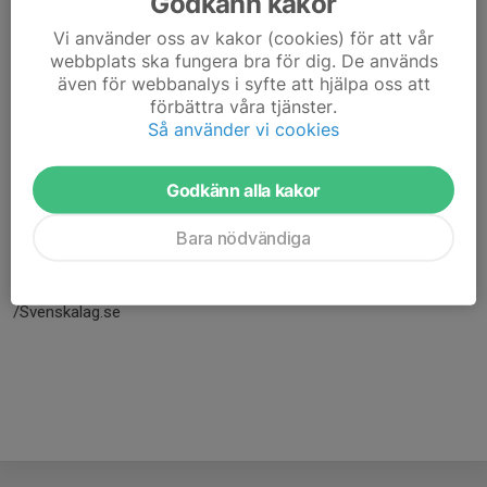
Godkänn kakor
Vi använder oss av kakor (cookies) för att vår
webbplats ska fungera bra för dig. De används
även för webbanalys i syfte att hjälpa oss att
förbättra våra tjänster.
Så använder vi cookies
Godkänn alla kakor
Här hamnar automatiskt de senaste nyheterna på hemsidan. För
Bara nödvändiga
att kunna börja administrera hemsidan loggar du in högst upp till
höger.
/Svenskalag.se