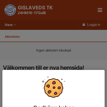
GISLAVEDS TK
24HM16-17GulB
Logga in
Hem
Aktiviteter
Ingen aktivitet inbokad
Välkommen till er nya hemsida!