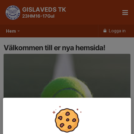
GISLAVEDS TK
23HM16-17Gul
Logga in
Hem
Välkommen till er nya hemsida!