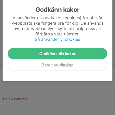
Godkänn kakor
Vi använder oss av kakor (cookies) för att vår
Här hamnar automatiskt de senaste nyheterna på hemsidan. För
webbplats ska fungera bra för dig. De används
att kunna börja administrera hemsidan loggar du in högst upp till
även för webbanalys i syfte att hjälpa oss att
höger.
förbättra våra tjänster.
Så använder vi cookies
/Svenskalag.se
Godkänn alla kakor
Kommande aktiviteter
Bara nödvändiga
Inga aktiviteter inbokade
Hela kalendern