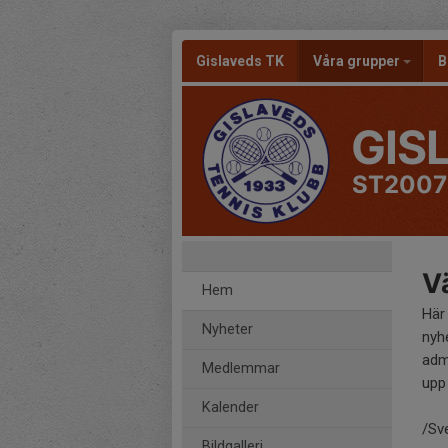
Gislaveds TK
Våra grupper
B
GIS
ST2007
Vä
Hem
Här
Nyheter
nyh
adm
Medlemmar
upp 
Kalender
/Sv
Bildgalleri