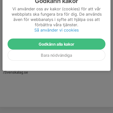
Godkänn kakor
Vi använder oss av kakor (cookies) för att vår
webbplats ska fungera bra för dig. De används
även för webbanalys i syfte att hjälpa oss att
förbättra våra tjänster.
Så använder vi cookies
Godkänn alla kakor
Här hamnar automatiskt de senaste nyheterna på hemsidan. För
Bara nödvändiga
att kunna börja administrera hemsidan loggar du in högst upp till
höger.
/Svenskalag.se