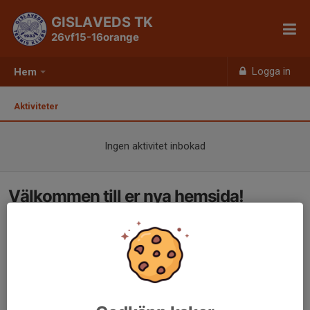
GISLAVEDS TK
26vf15-16orange
Logga in
Hem
Aktiviteter
Ingen aktivitet inbokad
Välkommen till er nya hemsida!