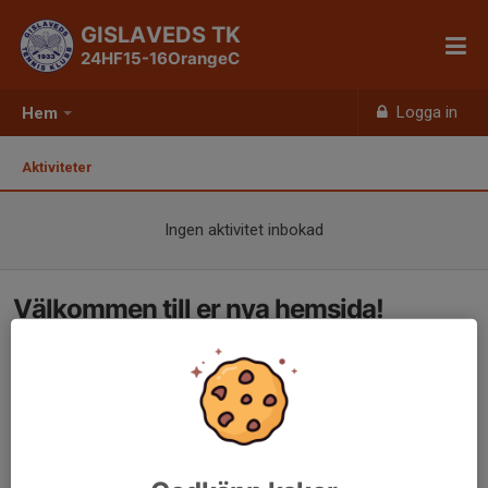
GISLAVEDS TK
24HF15-16OrangeC
Logga in
Hem
Aktiviteter
Ingen aktivitet inbokad
Välkommen till er nya hemsida!