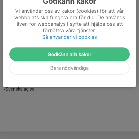
Godkänn kakor
Vi använder oss av kakor (cookies) för att vår
webbplats ska fungera bra för dig. De används
även för webbanalys i syfte att hjälpa oss att
förbättra våra tjänster.
Så använder vi cookies
Godkänn alla kakor
Här hamnar automatiskt de senaste nyheterna på hemsidan. För
Bara nödvändiga
att kunna börja administrera hemsidan loggar du in högst upp till
höger.
/Svenskalag.se