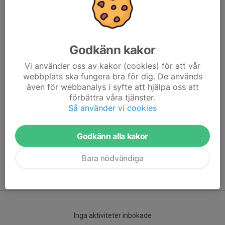
Godkänn kakor
Vi använder oss av kakor (cookies) för att vår
webbplats ska fungera bra för dig. De används
även för webbanalys i syfte att hjälpa oss att
förbättra våra tjänster.
Här hamnar automatiskt de senaste nyheterna på hemsidan. För
Så använder vi cookies
att kunna börja administrera hemsidan loggar du in högst upp till
höger.
Godkänn alla kakor
/Svenskalag.se
Bara nödvändiga
Kommande aktiviteter
Inga aktiviteter inbokade