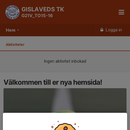
GISLAVEDS TK
G21V_TO15-16
Logga in
Hem
Aktiviteter
Ingen aktivitet inbokad
Välkommen till er nya hemsida!