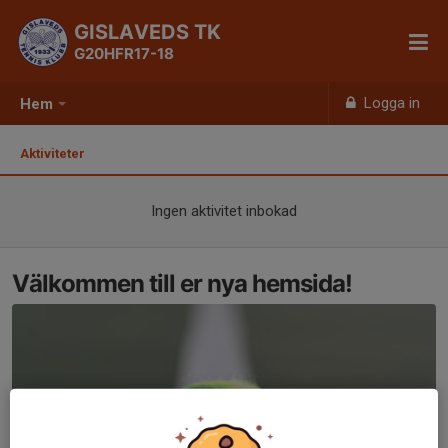
GISLAVEDS TK
G20HFR17-18
Logga in
Hem
Aktiviteter
Ingen aktivitet inbokad
Välkommen till er nya hemsida!