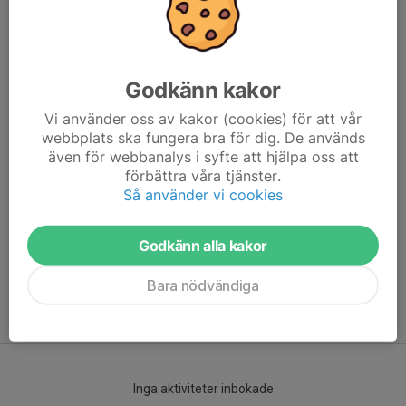
Godkänn kakor
Vi använder oss av kakor (cookies) för att vår
webbplats ska fungera bra för dig. De används
även för webbanalys i syfte att hjälpa oss att
förbättra våra tjänster.
Här hamnar automatiskt de senaste nyheterna på hemsidan. För
Så använder vi cookies
att kunna börja administrera hemsidan loggar du in högst upp till
höger.
Godkänn alla kakor
/Svenskalag.se
Bara nödvändiga
Kommande aktiviteter
Inga aktiviteter inbokade