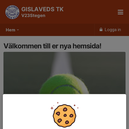
GISLAVEDS TK
V23Stegen
Logga in
Hem
Välkommen till er nya hemsida!