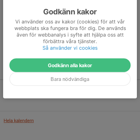
Godkänn kakor
Vi använder oss av kakor (cookies) för att vår
Här hamnar automatiskt de senaste nyheterna på hemsidan. För
webbplats ska fungera bra för dig. De används
att kunna börja administrera hemsidan loggar du in högst upp till
även för webbanalys i syfte att hjälpa oss att
höger.
förbättra våra tjänster.
Så använder vi cookies
/Svenskalag.se
Godkänn alla kakor
Kommande aktiviteter
Bara nödvändiga
Inga aktiviteter inbokade
Hela kalendern