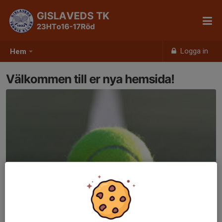
GISLAVEDS TK
23HTo16-17Röd
Logga in
Hem
Välkommen till er nya hemsida!