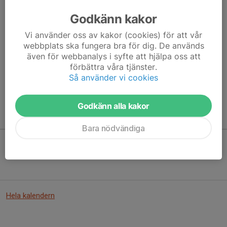
Godkänn kakor
Vi använder oss av kakor (cookies) för att vår
Här hamnar automatiskt de senaste nyheterna på hemsidan. För
webbplats ska fungera bra för dig. De används
att kunna börja administrera hemsidan loggar du in högst upp till
även för webbanalys i syfte att hjälpa oss att
höger.
förbättra våra tjänster.
Så använder vi cookies
/Svenskalag.se
Godkänn alla kakor
Kommande aktiviteter
Bara nödvändiga
Inga aktiviteter inbokade
Hela kalendern