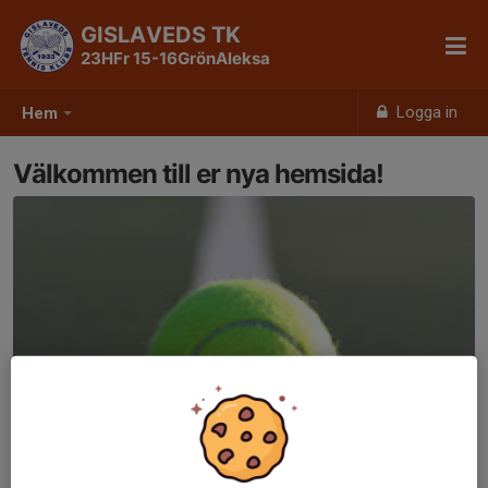
GISLAVEDS TK
23HFr 15-16GrönAleksa
Logga in
Hem
Välkommen till er nya hemsida!