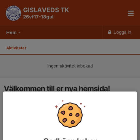
GISLAVEDS TK
26vf17-18gul
Logga in
Hem
Aktiviteter
Ingen aktivitet inbokad
Välkommen till er nya hemsida!