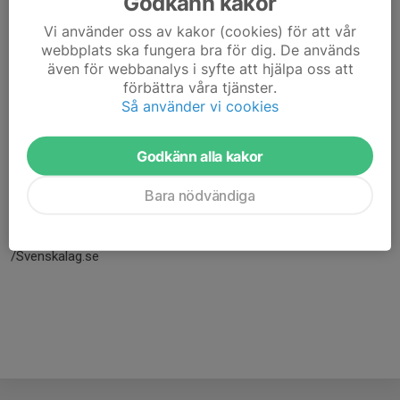
Godkänn kakor
Vi använder oss av kakor (cookies) för att vår
webbplats ska fungera bra för dig. De används
även för webbanalys i syfte att hjälpa oss att
förbättra våra tjänster.
Så använder vi cookies
Godkänn alla kakor
Här hamnar automatiskt de senaste nyheterna på hemsidan. För
Bara nödvändiga
att kunna börja administrera hemsidan loggar du in högst upp till
höger.
/Svenskalag.se