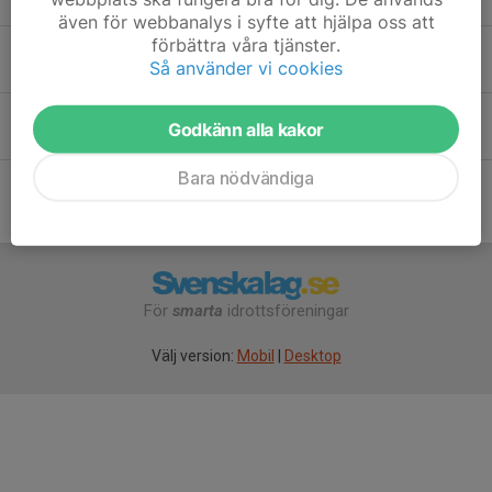
även för webbanalys i syfte att hjälpa oss att
förbättra våra tjänster.
Rebecca Brezeanu
Så använder vi cookies
Stella Lindeborg
Godkänn alla kakor
Bara nödvändiga
För
smarta
idrottsföreningar
Välj version:
Mobil
|
Desktop