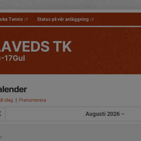
oka Tennis
Status på vår anläggning
LAVEDS TK
-17Gul
alender
ill idag
|
Prenumerera
Augusti 2026
1
ör