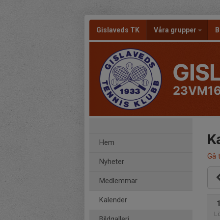
Gislaveds TK
Våra grupper
B
GIS
23VM16
K
Hem
Gå t
Nyheter
Medlemmar
Kalender
L
Bildgalleri