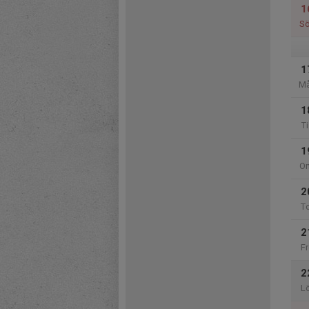
1
S
1
M
1
Ti
1
O
2
T
2
Fr
2
L