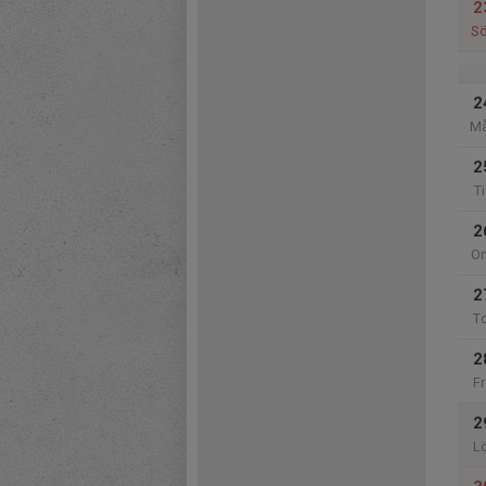
2
S
2
M
2
Ti
2
O
2
T
2
Fr
2
L