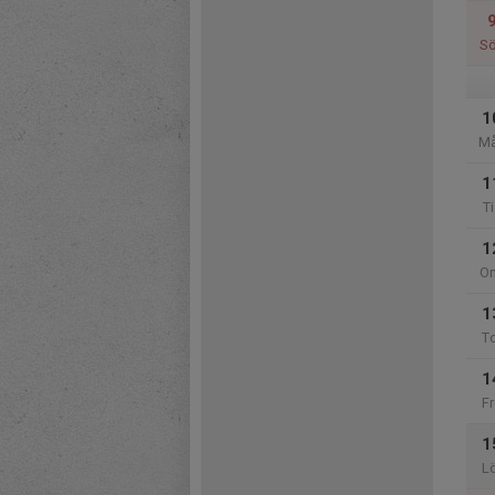
S
1
M
1
Ti
1
O
1
T
1
Fr
1
L