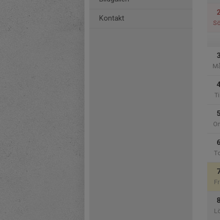
Kontakt
S
M
Ti
O
T
Fr
L