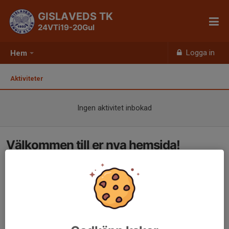
GISLAVEDS TK
24VTi19-20Gul
Logga in
Hem
Aktiviteter
Ingen aktivitet inbokad
Välkommen till er nya hemsida!