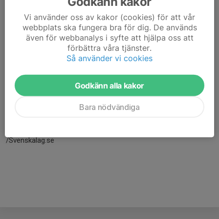
Godkänn kakor
Vi använder oss av kakor (cookies) för att vår
webbplats ska fungera bra för dig. De används
även för webbanalys i syfte att hjälpa oss att
förbättra våra tjänster.
Så använder vi cookies
Godkänn alla kakor
Här hamnar automatiskt de senaste nyheterna på hemsidan. För
Bara nödvändiga
att kunna börja administrera hemsidan loggar du in högst upp till
höger.
/Svenskalag.se