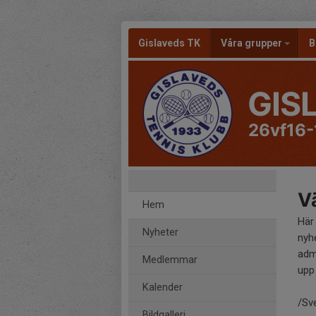
Gislaveds TK
Våra grupper
B
GIS
26vf16-
Vä
Hem
Här
Nyheter
nyh
adm
Medlemmar
upp 
Kalender
/Sv
Bildgalleri