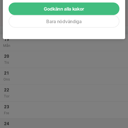
Lör
Godkänn alla kakor
18
Sön
Bara nödvändiga
v.4
19
Mån
20
Tis
21
Ons
22
Tor
23
Fre
24