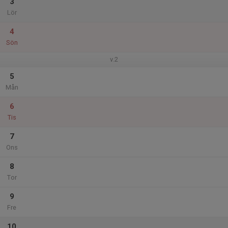
3
Lör
4
Sön
v.2
5
Mån
6
Tis
7
Ons
8
Tor
9
Fre
10