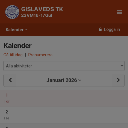
GISLAVEDS TK
23VM16-17Gul
Logga in
Kalender
Kalender
Gå till idag
|
Prenumerera
Januari 2026
1
Tor
2
Fre