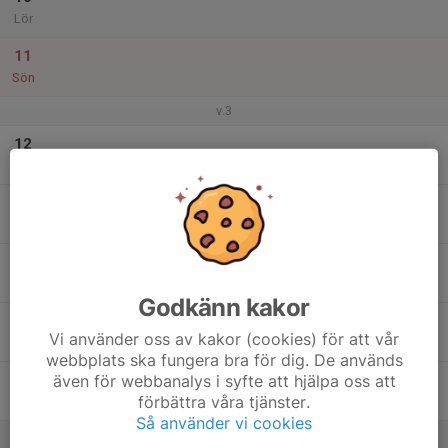
Lör
11
Sön
v.3
12
Mån
13
Tis
14
Ons
Godkänn kakor
15
Vi använder oss av kakor (cookies) för att vår
Tor
webbplats ska fungera bra för dig. De används
även för webbanalys i syfte att hjälpa oss att
16
förbättra våra tjänster.
Fre
Så använder vi cookies
17