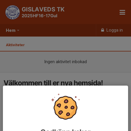
GISLAVEDS TK
2025HF16-17Gul
Logga in
Hem
Aktiviteter
Ingen aktivitet inbokad
Välkommen till er nya hemsida!