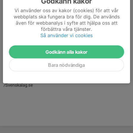
Godkänn kakor
Vi använder oss av kakor (cookies) för att vår
webbplats ska fungera bra för dig. De används
även för webbanalys i syfte att hjälpa oss att
förbättra våra tjänster.
Så använder vi cookies
Godkänn alla kakor
Här hamnar automatiskt de senaste nyheterna på hemsidan. För
Bara nödvändiga
att kunna börja administrera hemsidan loggar du in högst upp till
höger.
/Svenskalag.se