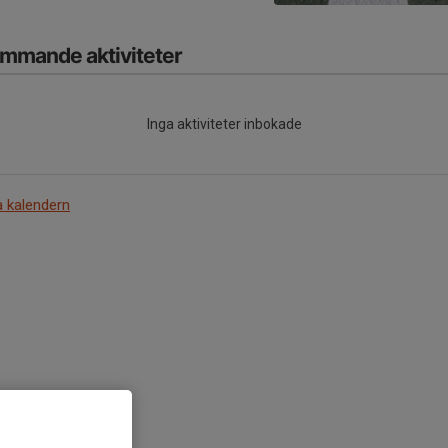
mmande aktiviteter
Inga aktiviteter inbokade
a kalendern