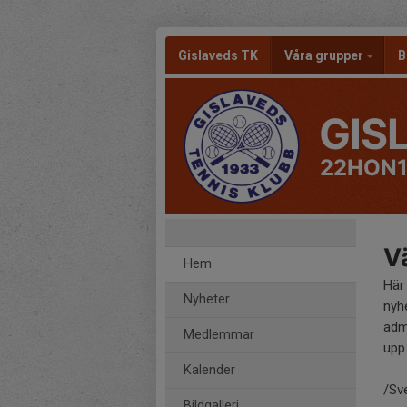
Gislaveds TK
Våra grupper
B
GIS
22HON1
Vä
Hem
Här
Nyheter
nyh
adm
Medlemmar
upp 
Kalender
/Sv
Bildgalleri