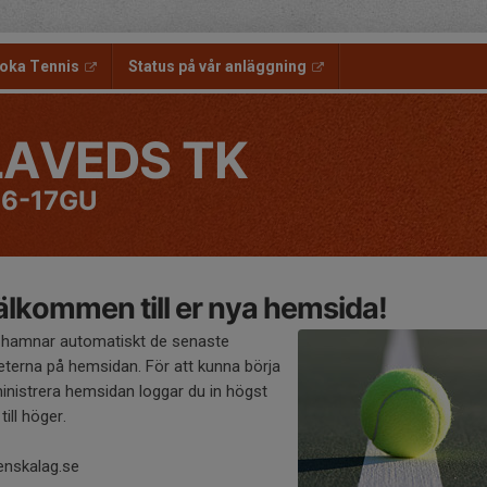
oka Tennis
Status på vår anläggning
LAVEDS TK
6-17GU
lkommen till er nya hemsida!
 hamnar automatiskt de senaste
eterna på hemsidan. För att kunna börja
inistrera hemsidan loggar du in högst
till höger.
enskalag.se