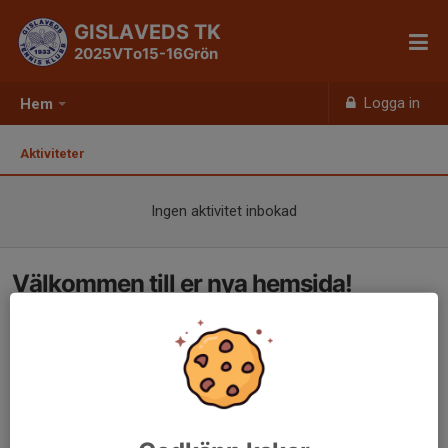
GISLAVEDS TK
2025VTo15-16Grön
Logga in
Hem
Aktiviteter
Ingen aktivitet inbokad
Välkommen till er nya hemsida!