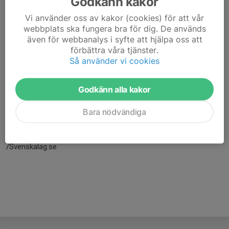
Godkänn kakor
Vi använder oss av kakor (cookies) för att vår
webbplats ska fungera bra för dig. De används
även för webbanalys i syfte att hjälpa oss att
förbättra våra tjänster.
Så använder vi cookies
Godkänn alla kakor
Här hamnar automatiskt de senaste nyheterna på hemsidan. För
Bara nödvändiga
att kunna börja administrera hemsidan loggar du in högst upp till
höger.
/Svenskalag.se