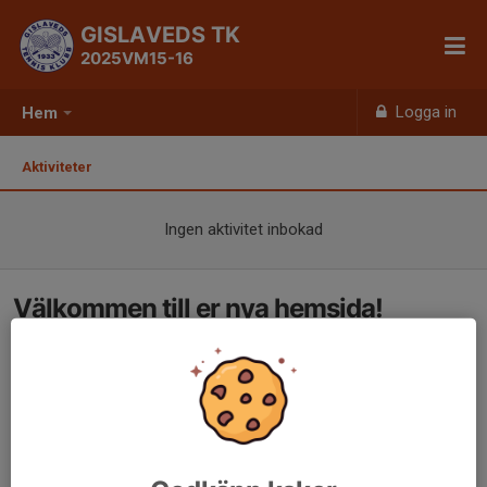
GISLAVEDS TK
2025VM15-16
Logga in
Hem
Aktiviteter
Ingen aktivitet inbokad
Välkommen till er nya hemsida!