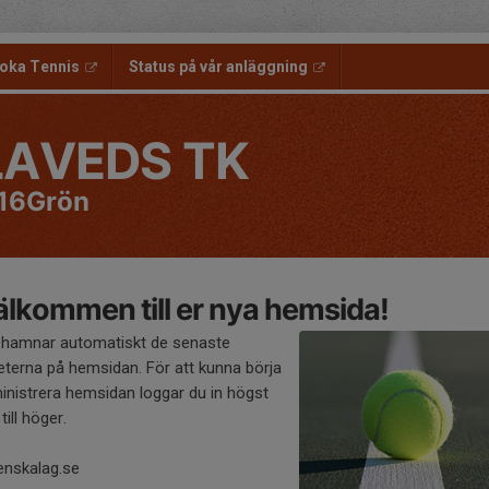
oka Tennis
Status på vår anläggning
LAVEDS TK
16Grön
lkommen till er nya hemsida!
 hamnar automatiskt de senaste
eterna på hemsidan. För att kunna börja
inistrera hemsidan loggar du in högst
till höger.
enskalag.se