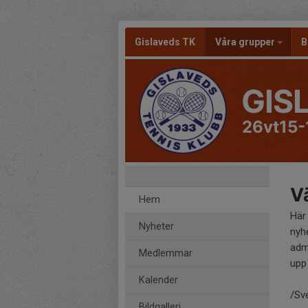
Gislaveds TK
Våra grupper
B
GIS
26vt15-
Vä
Hem
Här
Nyheter
nyh
adm
Medlemmar
upp 
Kalender
/Sv
Bildgalleri