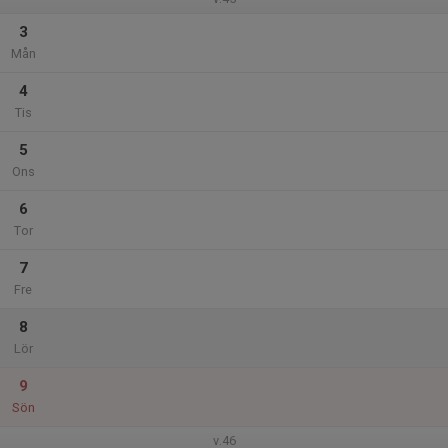
3
Mån
4
Tis
5
Ons
6
Tor
7
Fre
8
Lör
9
Sön
v.46