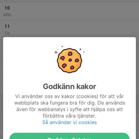
10
Mån
11
Tis
12
Ons
13
Tor
14
Godkänn kakor
Fre
Vi använder oss av kakor (cookies) för att vår
15
webbplats ska fungera bra för dig. De används
Lör
även för webbanalys i syfte att hjälpa oss att
förbättra våra tjänster.
16
Så använder vi cookies
Sön
v.47