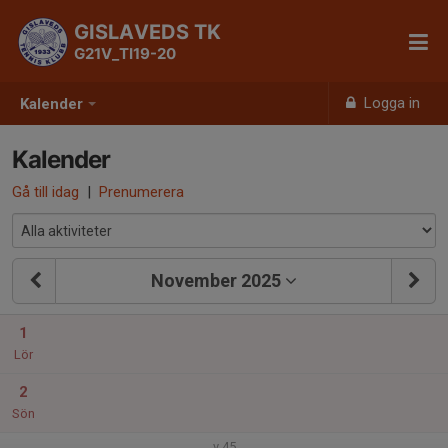
GISLAVEDS TK
G21V_TI19-20
Logga in
Kalender
Kalender
Gå till idag
|
Prenumerera
November 2025
1
Lör
2
Sön
v.45