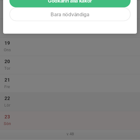
Godkänn alla kakor
17
Mån
Bara nödvändiga
18
Tis
19
Ons
20
Tor
21
Fre
22
Lör
23
Sön
v.48