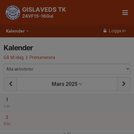
GISLAVEDS TK
24VF15-16Gul
Logga in
Kalender
Kalender
Gå till idag
|
Prenumerera
Mars 2025
1
Lör
2
Sön
v.10