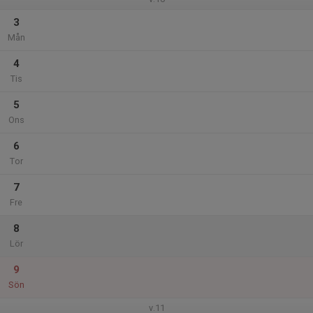
3
Mån
4
Tis
5
Ons
6
Tor
7
Fre
8
Lör
9
Sön
v.11