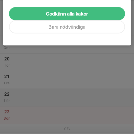
17
Mån
Godkänn alla kakor
18
Bara nödvändiga
Tis
19
Ons
20
Tor
21
Fre
22
Lör
23
Sön
v.13