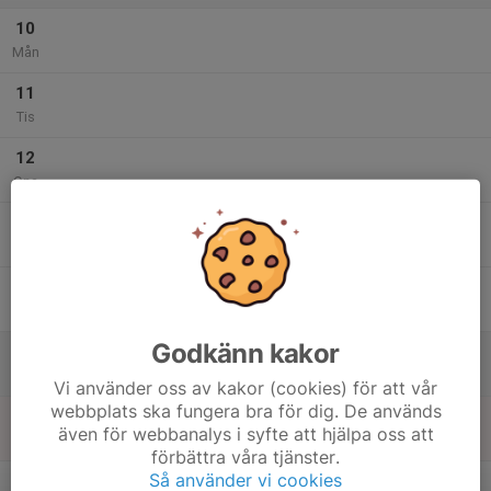
10
Mån
11
Tis
12
Ons
13
Tor
14
Fre
Godkänn kakor
15
Lör
Vi använder oss av kakor (cookies) för att vår
webbplats ska fungera bra för dig. De används
16
även för webbanalys i syfte att hjälpa oss att
Sön
förbättra våra tjänster.
v.12
Så använder vi cookies