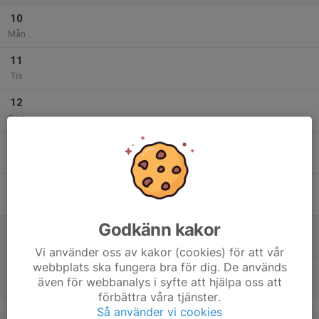
10
Mån
11
Tis
12
Ons
13
Tor
14
Fre
Godkänn kakor
15
Lör
Vi använder oss av kakor (cookies) för att vår
webbplats ska fungera bra för dig. De används
16
även för webbanalys i syfte att hjälpa oss att
Sön
förbättra våra tjänster.
v.34
Så använder vi cookies