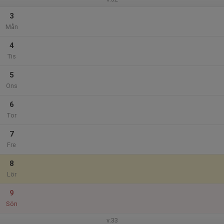
3
Mån
4
Tis
5
Ons
6
Tor
7
Fre
8
Lör
9
Sön
v.33