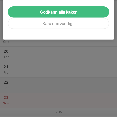
17
Mån
Godkänn alla kakor
18
Bara nödvändiga
Tis
19
Ons
20
Tor
21
Fre
22
Lör
23
Sön
v.35