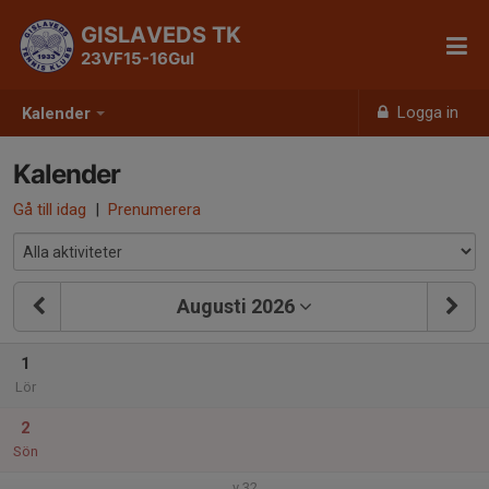
GISLAVEDS TK
23VF15-16Gul
Logga in
Kalender
Kalender
Gå till idag
|
Prenumerera
Augusti 2026
1
Lör
2
Sön
v.32