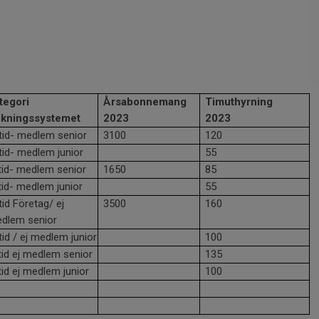
tegori
Årsabonnemang
Timuthyrning
kningssystemet
2023
2023
tid- medlem senior
3100
120
tid- medlem junior
55
tid- medlem senior
1650
85
tid- medlem junior
55
tid Företag/ ej
3500
160
dlem senior
tid / ej medlem junior
100
tid ej medlem senior
135
tid ej medlem junior
100