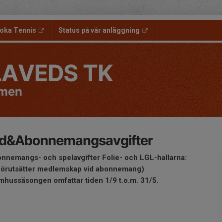
oka Tennis
Status på vår anläggning
LAVEDS TK
men
id&Abonnemangsavgifter
nnemangs- och spelavgifter Folie- och LGL-hallarna:
 förutsätter medlemskap vid abonnemang)
mhussäsongen omfattar tiden 1/9 t.o.m. 31/5.