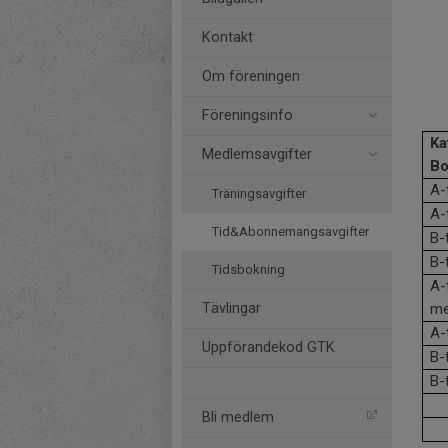
Kontakt
Om föreningen
Föreningsinfo
Ka
Medlemsavgifter
Bo
A-
Träningsavgifter
A-
Tid&Abonnemangsavgifter
B-
B-
Tidsbokning
A-
Tävlingar
me
A-
Uppförandekod GTK
B-
B-
Bli medlem