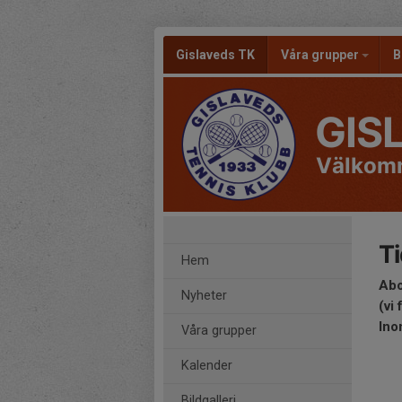
Gislaveds TK
Våra grupper
B
GIS
Välkom
T
Hem
Abo
Nyheter
(vi
Ino
Våra grupper
Kalender
Bildgalleri